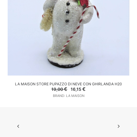
AGGIUNGI AL CARRELLO
LA MAISON STORE PUPAZZO DI NEVE CON GHIRLANDA H20
Il
Il
€
€
19,00
16,15
prezzo
prezzo
BRAND: LA MAISON
originale
attuale
era:
è:
19,00 €.
16,15 €.