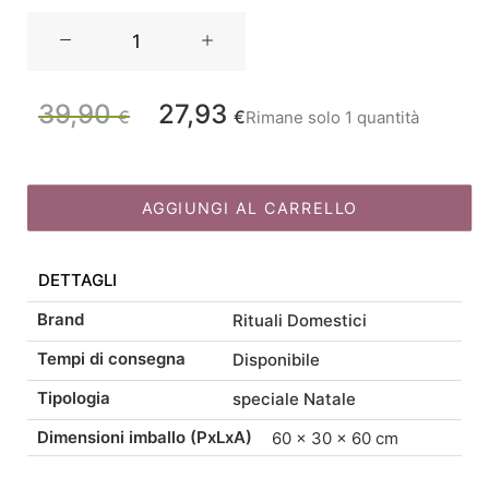
Rituali
Domestici
Corcoro
Il
Il
Ghirlanda
39,90
27,93
€
€
Rimane solo 1 quantità
prezzo
prezzo
L
Pigne
originale
attuale
e
era:
è:
Juta
AGGIUNGI AL CARRELLO
39,90 €.
27,93 €.
D
45
DETTAGLI
quantità
Brand
Rituali Domestici
Tempi di consegna
Disponibile
Tipologia
speciale Natale
Dimensioni imballo (PxLxA)
60 × 30 × 60 cm