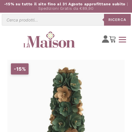
-15% su tutto il sito fino al 31 Agosto approfittane subito
|
Spedizioni Gratis da €89,90
Ricerca
RICERCA
prodotti
-15%