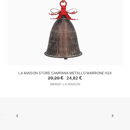
AGGIUNGI AL CARRELLO
LA MAISON STORE CAMPANA METALLO MARRONE H24
Il
Il
€
€
29,20
24,82
prezzo
prezzo
BRAND: LA MAISON
originale
attuale
era:
è:
29,20 €.
24,82 €.