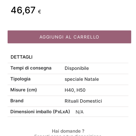
in
46,67
di
prezzo
Fascia
Il
2
€
misure
prezzo:
originale
quantità
di
prezzo
AGGIUNGI AL CARRELLO
da
era:
prezzo:
attuale
44,90 €
44,90 €
DETTAGLI
da
è:
Tempi di consegna
Disponibile
a
-
38,17 €
38,17 €
Tipologia
speciale Natale
54,90 €
54,90 €Fascia
Misure (cm)
a
-
H40, H50
Brand
Rituali Domestici
di
46,67 €
46,67 €Fascia
Dimensioni imballo (PxLxA)
N/A
prezzo:
di
Hai domande ?