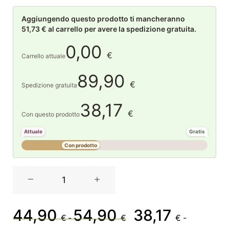
Aggiungendo questo prodotto ti mancheranno
51,73 € al carrello per avere la spedizione gratuita.
0,00
€
Carrello attuale
89,90
€
Spedizione gratuita
38,17
€
Con questo prodotto
Attuale
Gratis
Con prodotto
Rituali
Domestici
Loronelverde
Cono
44,90
54,90
38,17
Fascia
Il
€
-
€
€
-
disponibile