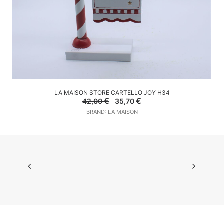
AGGIUNGI AL CARRELLO
LA MAISON STORE CARTELLO JOY H34
Il
Il
€
€
42,00
35,70
prezzo
prezzo
BRAND: LA MAISON
originale
attuale
era:
è:
42,00 €.
35,70 €.