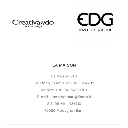
LA MAISON
La Maison Bari
Telefono / Fax: +39 080 5354202
Mobile: +39 347 546 9701
E-mail : lamaisonbari@libero.it
S.S. 96 Km. 118+710
70026 Modugno (Bari)