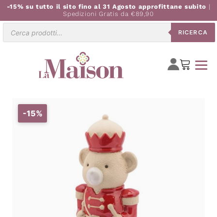
-15% su tutto il sito fino al 31 Agosto approfittane subito
|
Spedizioni Gratis da €89,90
Ricerca
RICERCA
prodotti
-15%