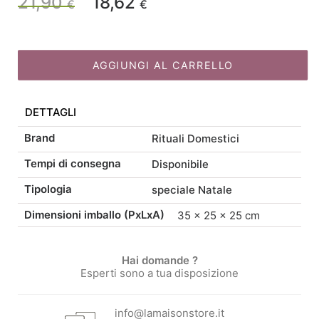
21,90
18,62
Il
Il
€
€
Rosso
H20
prezzo
prezzo
quantità
AGGIUNGI AL CARRELLO
originale
attuale
DETTAGLI
era:
è:
Brand
Rituali Domestici
21,90 €.
18,62 €.
Tempi di consegna
Disponibile
Tipologia
speciale Natale
Dimensioni imballo (PxLxA)
35 × 25 × 25 cm
Hai domande ?
Esperti sono a tua disposizione
info@lamaisonstore.it