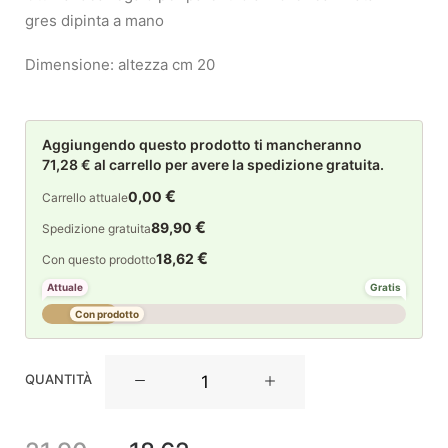
gres dipinta a mano
Dimensione: altezza cm 20
Aggiungendo questo prodotto ti mancheranno
71,28 € al carrello per avere la spedizione gratuita.
€
0,00
Carrello attuale
€
89,90
Spedizione gratuita
€
18,62
Con questo prodotto
Attuale
Gratis
Con prodotto
Rituali
QUANTITÀ
Domestici
Laparata
Orso