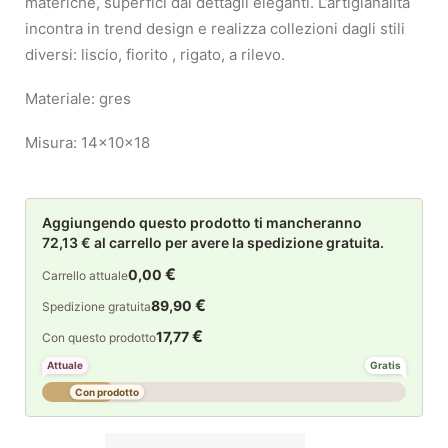
materiche, superfici dai dettagli eleganti. L’artigianalità
incontra in trend design e realizza collezioni dagli stili
diversi: liscio, fiorito , rigato, a rilevo.
Materiale: gres
Misura: 14x10x18
Aggiungendo questo prodotto ti mancheranno
72,13 € al carrello per avere la spedizione gratuita.
€
0,00
Carrello attuale
€
89,90
Spedizione gratuita
€
17,77
Con questo prodotto
Attuale
Gratis
Con prodotto
Rituali