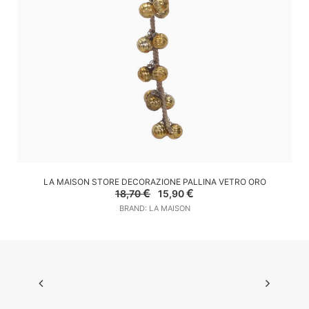
AGGIUNGI AL CARRELLO
LA MAISON STORE DECORAZIONE PALLINA VETRO ORO
Il
Il
€
€
18,70
15,90
prezzo
prezzo
BRAND: LA MAISON
originale
attuale
era:
è:
18,70 €.
15,90 €.