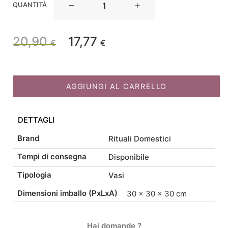
QUANTITÀ
Domestici
Vaso
Le
20,90
17,77
Il
Il
€
€
Graziose
Borsa
prezzo
prezzo
Oro
lucido
AGGIUNGI AL CARRELLO
originale
attuale
H18
quantità
DETTAGLI
era:
è:
Brand
Rituali Domestici
20,90 €.
17,77 €.
Tempi di consegna
Disponibile
Tipologia
Vasi
Dimensioni imballo (PxLxA)
30 × 30 × 30 cm
Hai domande ?