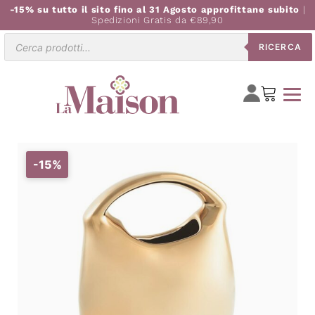
-15% su tutto il sito fino al 31 Agosto approfittane subito
|
Spedizioni Gratis da €89,90
Ricerca
RICERCA
prodotti
-15%