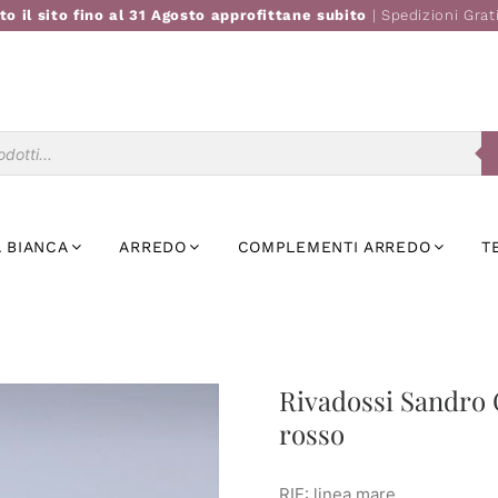
to il sito fino al 31 Agosto approfittane subito
| Spedizioni Grat
Ricerca
prodotti
 BIANCA
ARREDO
COMPLEMENTI ARREDO
T
Rivadossi Sandro 
rosso
RIF: linea mare