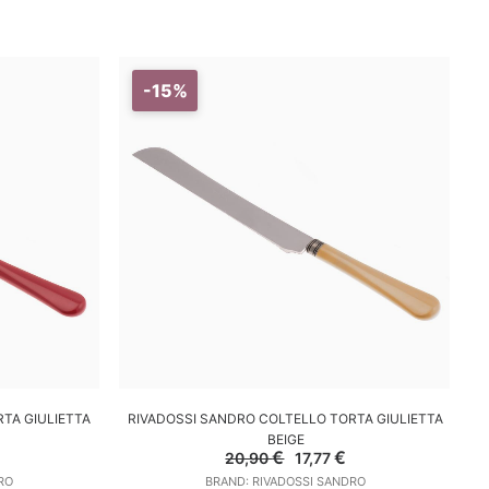
-15%
LO
AGGIUNGI AL CARRELLO
TA GIULIETTA
RIVADOSSI SANDRO COLTELLO TORTA GIULIETTA
BEIGE
l
Il
Il
€
€
20,90
17,77
prezzo
prezzo
prezzo
RO
BRAND: RIVADOSSI SANDRO