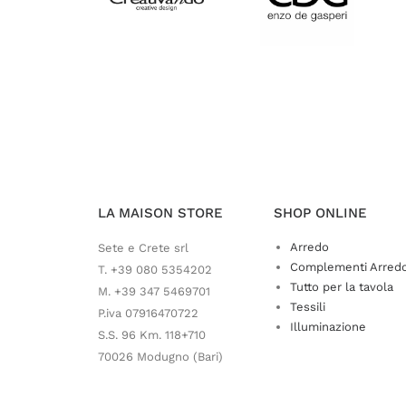
LA MAISON STORE
SHOP ONLINE
Arredo
Sete e Crete srl
Complementi Arred
T. +39 080 5354202
Tutto per la tavola
M. +39 347 5469701
Tessili
P.iva 07916470722
Illuminazione
S.S. 96 Km. 118+710
70026 Modugno (Bari)