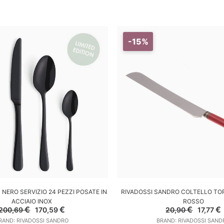
-15%
GGIUNGI AL CARRELLO
AGGIUNGI AL CARREL
NERO SERVIZIO 24 PEZZI POSATE IN
RIVADOSSI SANDRO COLTELLO TOR
ACCIAIO INOX
ROSSO
Il
Il
Il
I
€
€
€
€
200,69
170,59
20,90
17,77
prezzo
prezzo
prezzo
RAND: RIVADOSSI SANDRO
BRAND: RIVADOSSI SAND