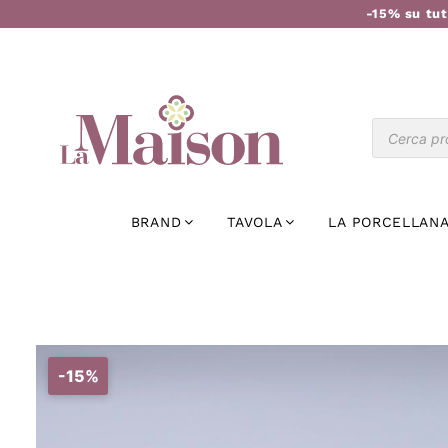
-15% su tut
BRAND
TAVOLA
LA PORCELLANA
-15%