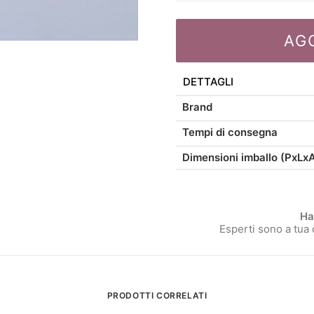
Coppia
posate
AG
insalata
linea
mare
DETTAGLI
rosso
Brand
quantità
Tempi di consegna
Dimensioni imballo (PxLx
Ha
Esperti sono a tua
PRODOTTI CORRELATI