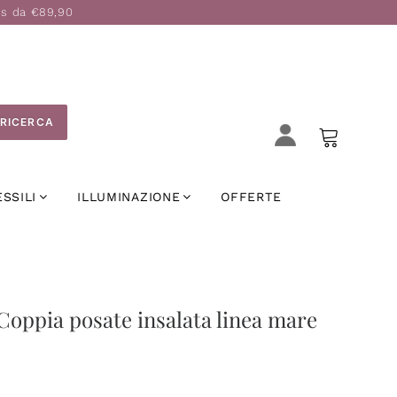
is da €89,90
RICERCA
ESSILI
ILLUMINAZIONE
OFFERTE
Coppia posate insalata linea mare