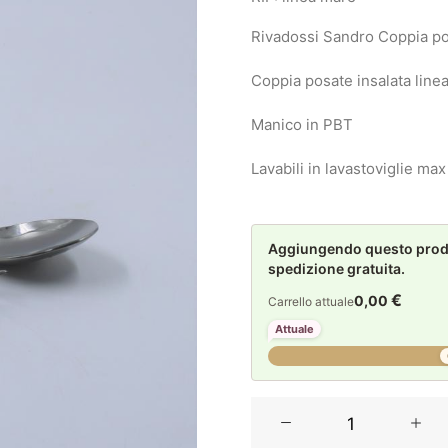
Rivadossi Sandro Coppia po
Coppia posate insalata line
Manico in PBT
Lavabili in lavastoviglie max
Aggiungendo questo prodot
spedizione gratuita.
€
0,00
Carrello attuale
Attuale
Rivadossi
Sandro