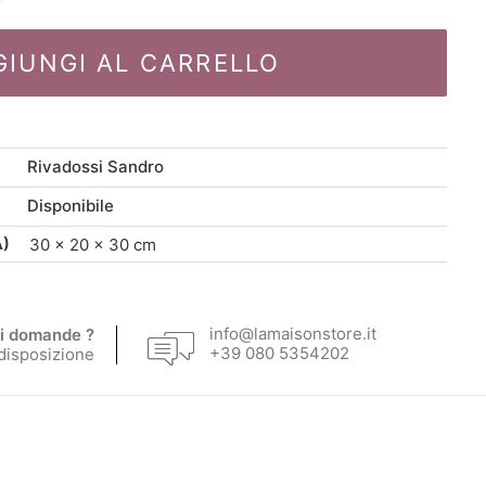
prezzo
prezzo
GIUNGI AL CARRELLO
originale
attuale
era:
è:
Rivadossi Sandro
47,70 €.
40,55 €.
Disponibile
A)
30 × 20 × 30 cm
info@lamaisonstore.it
i domande ?
+39 080 5354202
 disposizione