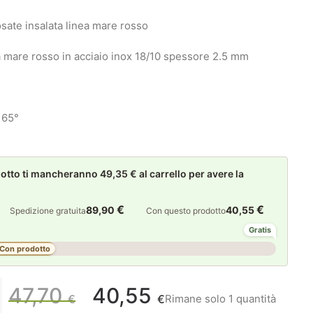
sate insalata linea mare rosso
a mare rosso in acciaio inox 18/10 spessore 2.5 mm
 65°
to ti mancheranno 49,35 € al carrello per avere la
€
€
89,90
40,55
Spedizione gratuita
Con questo prodotto
Gratis
Con prodotto
47,70
40,55
Il
Il
Rimane solo 1 quantità
€
€