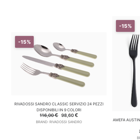
-15%
-15%
SCEGLI
RIVADOSSI SANDRO CLASSIC SERVIZIO 24 PEZZI
DISPONIBILI IN 9 COLORI
Il
Il
€
€
116,00
98,60
A
prezzo
prezzo
AMEFA AUSTIN 
BRAND: RIVADOSSI SANDRO
originale
attuale
era:
è:
116,00 €.
98,60 €.
B