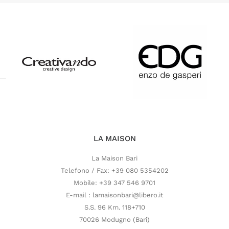
LA MAISON
La Maison Bari
Telefono / Fax: +39 080 5354202
Mobile: +39 347 546 9701
E-mail : lamaisonbari@libero.it
S.S. 96 Km. 118+710
70026 Modugno (Bari)