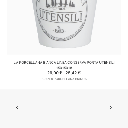
AGGIUNGI AL CARRELLO
LA PORCELLANA BIANCA LINEA CONSERVA PORTA UTENSILI
15X15X18
Il
Il
€
€
29,90
25,42
prezzo
prezzo
BRAND: PORCELLANA BIANCA
originale
attuale
era:
è:
29,90 €.
25,42 €.