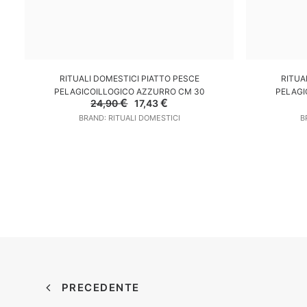
AGGIUNGI AL CARRELLO
A
RITUALI DOMESTICI PIATTO PESCE
RITUA
PELAGICOILLOGICO AZZURRO CM 30
PELAGI
Il
Il
€
€
24,90
17,43
prezzo
prezzo
BRAND: RITUALI DOMESTICI
B
originale
attuale
era:
è:
24,90 €.
17,43 €.
PRECEDENTE