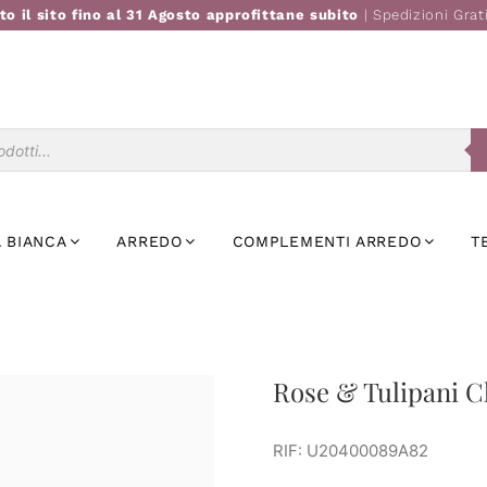
to il sito fino al 31 Agosto approfittane subito
| Spedizioni Grat
Ricerca
prodotti
 BIANCA
ARREDO
COMPLEMENTI ARREDO
T
Rose & Tulipani Ch
RIF: U20400089A82