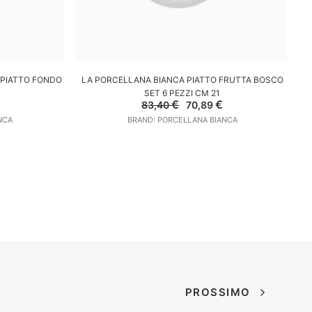
LO
AGGIUNGI AL CARRELLO
 PIATTO FONDO
LA PORCELLANA BIANCA PIATTO FRUTTA BOSCO
SET 6 PEZZI CM 21
l
Il
Il
€
€
83,40
70,89
prezzo
prezzo
prezzo
NCA
BRAND: PORCELLANA BIANCA
e
attuale
originale
attuale
:
era:
è:
10,97 €.
83,40 €.
70,89 €.
PROSSIMO