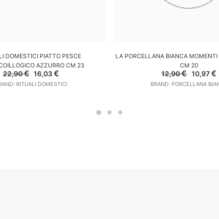
GGIUNGI AL CARRELLO
AGGIUNGI AL CARREL
LI DOMESTICI PIATTO PESCE
LA PORCELLANA BIANCA MOMENTI
COILLOGICO AZZURRO CM 23
CM 20
Il
Il
Il
I
€
€
€
€
22,90
16,03
12,90
10,97
prezzo
prezzo
prezzo
RAND: RITUALI DOMESTICI
BRAND: PORCELLANA BIA
originale
attuale
original
era:
è:
era:
è
22,90 €.
16,03 €.
12,90 €.