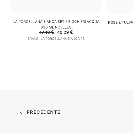
AGGIUNGI AL CARRELLO
A
LA PORCELLANA BIANCA SET 6 BICCHIERI ACQUA
ROSE & TULIPA
330 ML NOVELLO
Il
Il
€
€
47,40
40,29
prezzo
prezzo
BRAND: LA PORCELLANA BIANCA PB
originale
attuale
era:
è:
47,40 €.
40,29 €.
PRECEDENTE