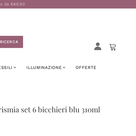
is da €89,90
RICERCA
ESSILI
ILLUMINAZIONE
OFFERTE
ismia set 6 bicchieri blu 310ml