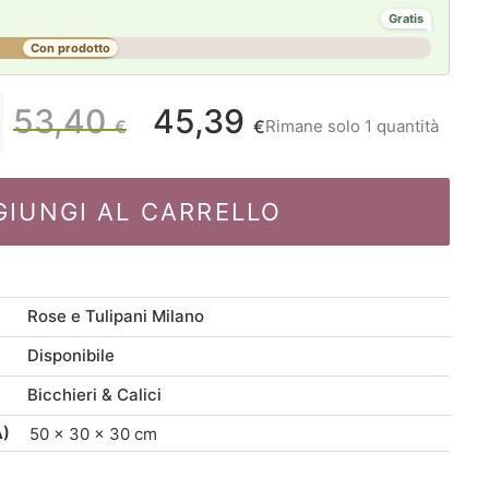
Gratis
Con prodotto
53,40
45,39
Il
Il
Rimane solo 1 quantità
€
€
prezzo
prezzo
GIUNGI AL CARRELLO
originale
attuale
era:
è:
Rose e Tulipani Milano
53,40 €.
45,39 €.
Disponibile
Bicchieri & Calici
A)
50 × 30 × 30 cm