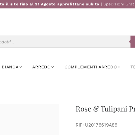
to il sito fino al 31 Agosto approfittane subito
| Spedizioni Grat
Ricerca
prodotti
 BIANCA
ARREDO
COMPLEMENTI ARREDO
T
Rose & Tulipani Pr
RIF: U20176619A86