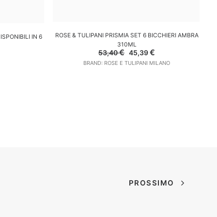
AGGIUNGI AL CARRELLO
LO
ROSE & TULIPANI PRISMIA SET 6 BICCHIERI AMBRA
R
SPONIBILI IN 6
310ML
Il
Il
€
€
l
53,40
45,39
prezzo
prezzo
prezzo
BRAND: ROSE E TULIPANI MILANO
originale
attuale
e
attuale
era:
è:
è:
53,40 €.
45,39 €.
60,69 €.
PROSSIMO