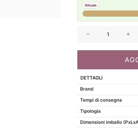
Attuale
Rose
&
Tulipani
Prismia
AG
set
6
bicchieri
DETTAGLI
blu
Brand
310ml
quantità
Tempi di consegna
Tipologia
Dimensioni imballo (PxLx