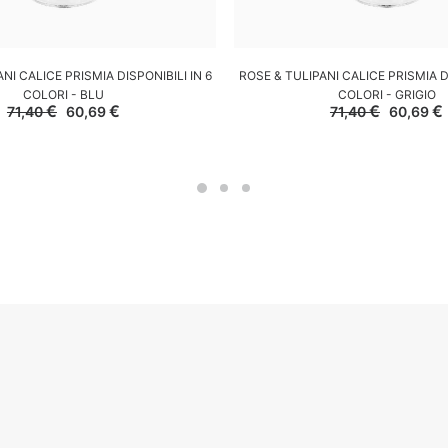
GGIUNGI AL CARRELLO
AGGIUNGI AL CARREL
NI CALICE PRISMIA DISPONIBILI IN 6
ROSE & TULIPANI CALICE PRISMIA DI
COLORI - BLU
COLORI - GRIGIO
Il
Il
Il
I
€
€
€
€
71,40
60,69
71,40
60,69
prezzo
prezzo
prezzo
originale
attuale
original
era:
è:
era:
71,40 €.
60,69 €.
71,40 €.