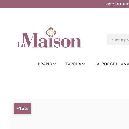
-15% su tut
BRAND
TAVOLA
LA PORCELLANA
-15%