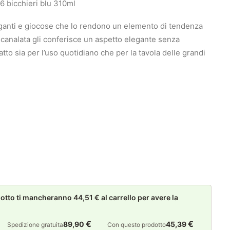
6 bicchieri blu 310ml
eganti e giocose che lo rendono un elemento di tendenza
 scanalata gli conferisce un aspetto elegante senza
to sia per l’uso quotidiano che per la tavola delle grandi
to ti mancheranno 44,51 € al carrello per avere la
€
€
89,90
45,39
Spedizione gratuita
Con questo prodotto