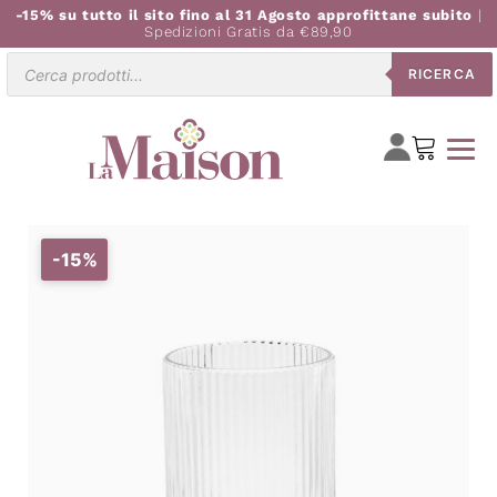
-15% su tutto il sito fino al 31 Agosto approfittane subito
|
Spedizioni Gratis da €89,90
Ricerca
RICERCA
prodotti
-15%