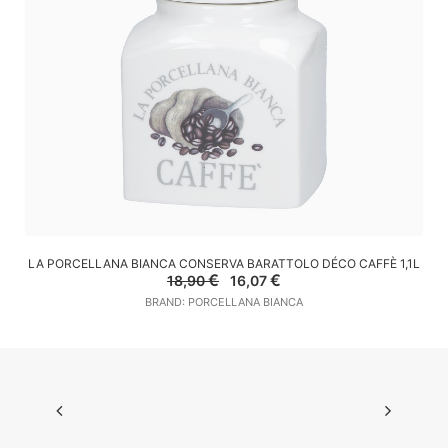
AGGIUNGI AL CARRELLO
LA PORCELLANA BIANCA CONSERVA BARATTOLO DÉCO CAFFÈ 1,1L
Il
Il
€
€
18,90
16,07
prezzo
prezzo
BRAND: PORCELLANA BIANCA
originale
attuale
era:
è:
18,90 €.
16,07 €.