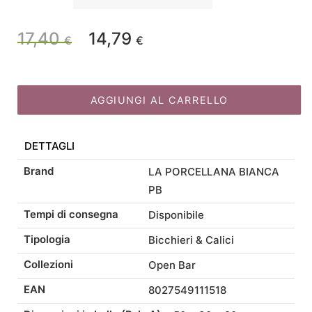
Bianca
Set
17,40
14,79
Il
Il
€
€
6
bicchieri
prezzo
prezzo
Spritz
Open
AGGIUNGI AL CARRELLO
originale
attuale
bar
cc
DETTAGLI
450
era:
è:
quantità
Brand
LA PORCELLANA BIANCA
17,40 €.
14,79 €.
PB
Tempi di consegna
Disponibile
Tipologia
Bicchieri & Calici
Collezioni
Open Bar
EAN
8027549111518