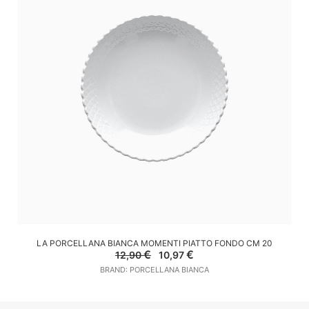
AGGIUNGI AL CARRELLO
LA PORCELLANA BIANCA MOMENTI PIATTO FONDO CM 20
Il
Il
€
€
12,90
10,97
prezzo
prezzo
BRAND: PORCELLANA BIANCA
originale
attuale
era:
è:
12,90 €.
10,97 €.