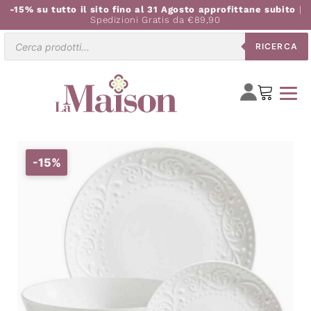
-15% su tutto il sito fino al 31 Agosto approfittane subito
|
Spedizioni Gratis da €89,90
Ricerca
RICERCA
prodotti
-15%