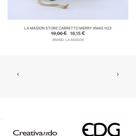
AGGIUNGI AL CARRELLO
LA MASION STORE CARRETTO MERRY XMAS H23
Il
Il
€
€
19,00
16,15
prezzo
prezzo
BRAND: LA MAISON
originale
attuale
era:
è:
19,00 €.
16,15 €.