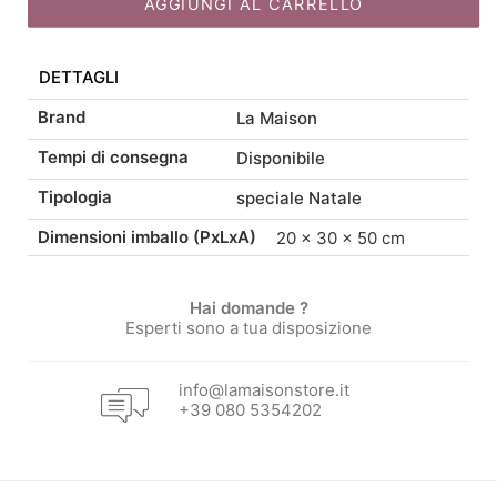
AGGIUNGI AL CARRELLO
originale
attuale
Rosso
quantità
DETTAGLI
era:
è:
Brand
La Maison
45,00 €.
38,25 €.
Tempi di consegna
Disponibile
Tipologia
speciale Natale
Dimensioni imballo (PxLxA)
20 × 30 × 50 cm
Hai domande ?
Esperti sono a tua disposizione
info@lamaisonstore.it
+39 080 5354202