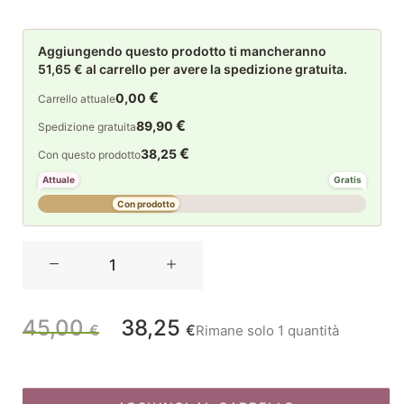
Aggiungendo questo prodotto ti mancheranno
51,65 € al carrello per avere la spedizione gratuita.
€
0,00
Carrello attuale
€
89,90
Spedizione gratuita
€
38,25
Con questo prodotto
Attuale
Gratis
Con prodotto
La
Maison
Store
Soldatino
45,00
38,25
Il
Il
€
€
Rimane solo 1 quantità
in
legno
prezzo
prezzo
Verde
/