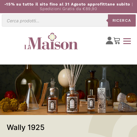
-15% su tutto il sito fino al 31 Agosto approfittane subito
|
Spedizioni Gratis da €89,90
Ricerca
RICERCA
prodotti
Wally 1925