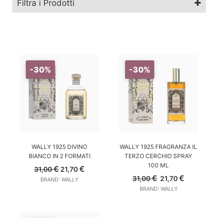
Filtra i Prodotti
-30%
-30%
Wally 1925
SCEGLI
AGGIUNGI AL CARRELLO
WALLY 1925 DIVINO
WALLY 1925 FRAGRANZA IL
BIANCO IN 2 FORMATI
TERZO CERCHIO SPRAY
100 ML
€
€
31,00
21,70
Il
Il
€
€
31,00
21,70
BRAND: WALLY
prezzo
prezzo
BRAND: WALLY
originale
attuale
era:
è:
31,00 €.
21,70 €.