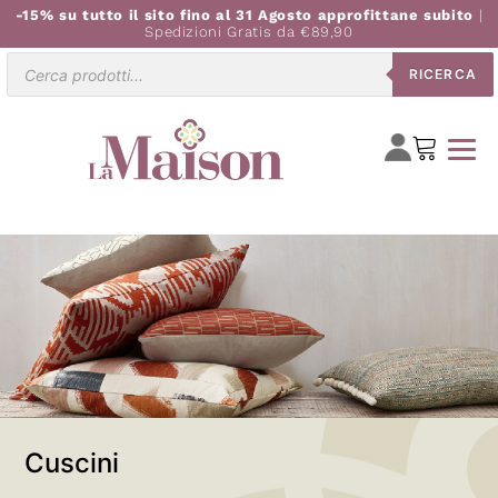
-15% su tutto il sito fino al 31 Agosto approfittane subito
|
Spedizioni Gratis da €89,90
Ricerca
RICERCA
prodotti
Cuscini