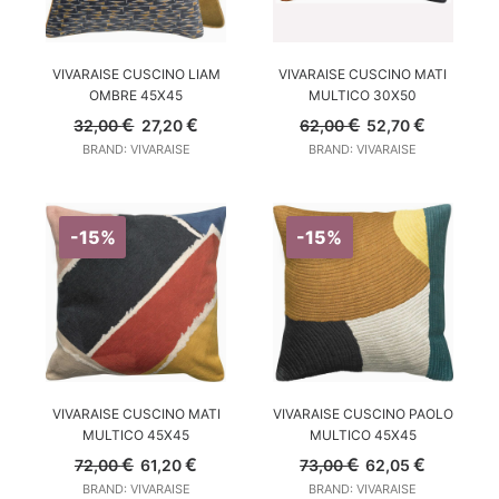
AGGIUNGI AL CARRELLO
AGGIUNGI AL CARRELLO
VIVARAISE CUSCINO LIAM
VIVARAISE CUSCINO MATI
OMBRE 45X45
MULTICO 30X50
Il
Il
Il
Il
€
€
€
€
32,00
27,20
62,00
52,70
prezzo
prezzo
prezzo
prezzo
BRAND: VIVARAISE
BRAND: VIVARAISE
originale
attuale
originale
attuale
era:
è:
era:
è:
32,00 €.
27,20 €.
62,00 €.
52,70 €.
-15%
-15%
AGGIUNGI AL CARRELLO
AGGIUNGI AL CARRELLO
VIVARAISE CUSCINO MATI
VIVARAISE CUSCINO PAOLO
MULTICO 45X45
MULTICO 45X45
Il
Il
Il
Il
€
€
€
€
72,00
61,20
73,00
62,05
prezzo
prezzo
prezzo
prezzo
BRAND: VIVARAISE
BRAND: VIVARAISE
originale
attuale
originale
attuale