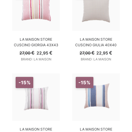
AGGIUNGI AL CARRELLO
AGGIUNGI AL CARRELLO
LA MAISON STORE
LA MAISON STORE
CUSCINO GIORGIA 43X43
CUSCINO GIULIA 40X40
Il
Il
Il
Il
€
€
€
€
27,00
22,95
27,00
22,95
prezzo
prezzo
prezzo
prezzo
BRAND: LA MAISON
BRAND: LA MAISON
originale
attuale
originale
attuale
era:
è:
era:
è:
27,00 €.
22,95 €.
27,00 €.
22,95 €.
-15%
-15%
AGGIUNGI AL CARRELLO
AGGIUNGI AL CARRELLO
LA MAISON STORE
LA MAISON STORE