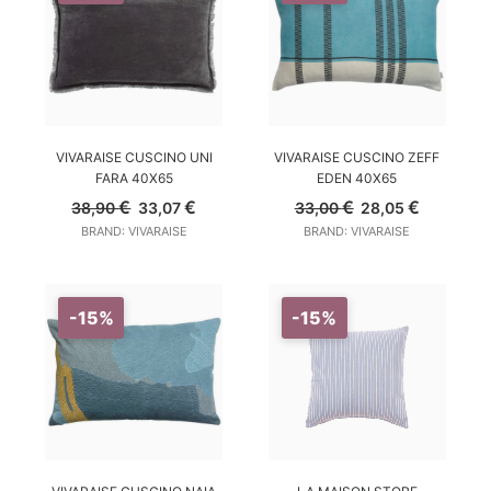
AGGIUNGI AL CARRELLO
AGGIUNGI AL CARRELLO
VIVARAISE CUSCINO UNI
VIVARAISE CUSCINO ZEFF
FARA 40X65
EDEN 40X65
Il
Il
Il
Il
€
€
€
€
38,90
33,07
33,00
28,05
prezzo
prezzo
prezzo
prezzo
BRAND: VIVARAISE
BRAND: VIVARAISE
originale
attuale
originale
attuale
era:
è:
era:
è:
38,90 €.
33,07 €.
33,00 €.
28,05 €.
-15%
-15%
SCEGLI
AGGIUNGI AL CARRELLO