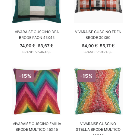
AGGIUNGI AL CARRELLO
AGGIUNGI AL CARRELLO
VIVARAISE CUSCINO DEA
VIVARAISE CUSCINO EDEN
BRODE PAON 45X45
BRODE 30X50
Il
Il
Il
Il
€
€
€
€
74,90
63,67
64,90
55,17
prezzo
prezzo
prezzo
prezzo
BRAND: VIVARAISE
BRAND: VIVARAISE
originale
attuale
originale
attuale
era:
è:
era:
è:
74,90 €.
63,67 €.
64,90 €.
55,17 €.
-15%
-15%
AGGIUNGI AL CARRELLO
AGGIUNGI AL CARRELLO
VIVARAISE CUSCINO
VIVARAISE CUSCINO EMILIA
STELLA BRODE MULTICO
BRODE MULTICO 45X45