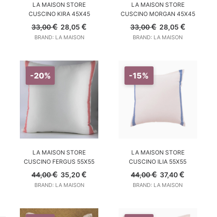
AGGIUNGI AL CARRELLO
AGGIUNGI AL CARRELLO
LA MAISON STORE
LA MAISON STORE
CUSCINO KIRA 45X45
CUSCINO MORGAN 45X45
Il
Il
Il
Il
€
€
€
€
33,00
28,05
33,00
28,05
prezzo
prezzo
prezzo
prezzo
BRAND: LA MAISON
BRAND: LA MAISON
originale
attuale
originale
attuale
era:
è:
era:
è:
33,00 €.
28,05 €.
33,00 €.
28,05 €.
-20%
-15%
AGGIUNGI AL CARRELLO
AGGIUNGI AL CARRELLO
LA MAISON STORE
LA MAISON STORE
CUSCINO FERGUS 55X55
CUSCINO ILIA 55X55
Il
Il
Il
Il
€
€
€
€
44,00
35,20
44,00
37,40
prezzo
prezzo
prezzo
prezzo
BRAND: LA MAISON
BRAND: LA MAISON
originale
attuale
originale
attuale
era:
è:
era:
è:
44,00 €.
35,20 €.
44,00 €.
37,40 €.