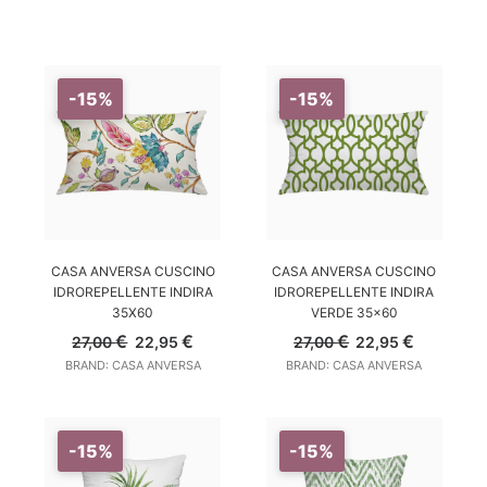
Cuscini
-15%
-15%
AGGIUNGI AL CARRELLO
AGGIUNGI AL CARRELLO
CASA ANVERSA CUSCINO
CASA ANVERSA CUSCINO
IDROREPELLENTE INDIRA
IDROREPELLENTE INDIRA
35X60
VERDE 35×60
Il
Il
Il
Il
€
€
€
€
27,00
22,95
27,00
22,95
prezzo
prezzo
prezzo
prezzo
BRAND: CASA ANVERSA
BRAND: CASA ANVERSA
originale
attuale
originale
attuale
era:
è:
era:
è:
27,00 €.
22,95 €.
27,00 €.
22,95 €.
-15%
-15%