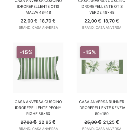
CASA ANVERSA CUSCINO
CASA ANVERSA CUSCINO
IDROREPELLENTE OTIS
IDROREPELLENTE OTIS
MALVA 48×48
VERDE 48×48
Il
Il
Il
Il
€
€
€
€
22,00
18,70
22,00
18,70
prezzo
prezzo
prezzo
prezzo
BRAND: CASA ANVERSA
BRAND: CASA ANVERSA
originale
attuale
originale
attuale
era:
è:
era:
è:
22,00 €.
18,70 €.
22,00 €.
18,70 €.
-15%
-15%
AGGIUNGI AL CARRELLO
AGGIUNGI AL CARRELLO
CASA ANVERSA CUSCINO
CASA ANVERSA RUNNER
IDROREPELLENTE PEONY
IDROREPELLENTE KENZIA
RIGHE 35×60
50×150
Il
Il
Il
Il
€
€
€
€
27,00
22,95
25,00
21,25
prezzo
prezzo
prezzo
prezzo
BRAND: CASA ANVERSA
BRAND: CASA ANVERSA
originale
attuale
originale
attuale
era:
è:
era:
è: