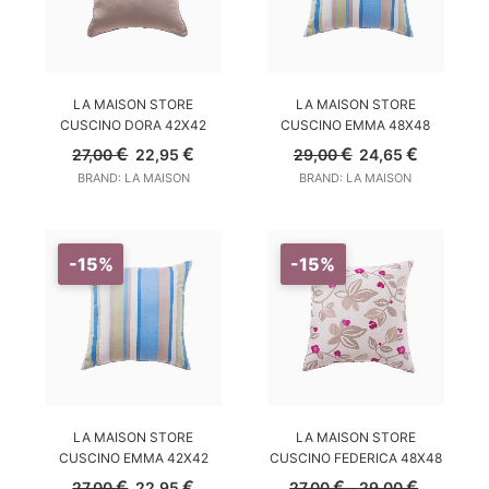
a
a
27,00 €.
22,95 €.
AGGIUNGI AL CARRELLO
AGGIUNGI AL CARRELLO
LA MAISON STORE
LA MAISON STORE
CUSCINO DORA 42X42
CUSCINO EMMA 48X48
Il
Il
Il
Il
€
€
€
€
27,00
22,95
29,00
24,65
prezzo
prezzo
prezzo
prezzo
BRAND: LA MAISON
BRAND: LA MAISON
originale
attuale
originale
attuale
era:
è:
era:
è:
27,00 €.
22,95 €.
29,00 €.
24,65 €.
-15%
-15%
AGGIUNGI AL CARRELLO
SCEGLI
LA MAISON STORE
LA MAISON STORE
CUSCINO EMMA 42X42
CUSCINO FEDERICA 48X48
Il
Il
Fascia
€
€
€
€
27,00
22,95
27,00
-
29,00