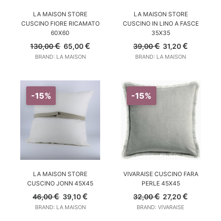
AGGIUNGI AL CARRELLO
AGGIUNGI AL CARRELLO
LA MAISON STORE
LA MAISON STORE
CUSCINO FIORE RICAMATO
CUSCINO IN LINO A FASCE
60X60
35X35
Il
Il
Il
Il
€
€
€
€
130,00
65,00
39,00
31,20
prezzo
prezzo
prezzo
prezzo
BRAND: LA MAISON
BRAND: LA MAISON
originale
attuale
originale
attuale
era:
è:
era:
è:
130,00 €.
65,00 €.
39,00 €.
31,20 €.
-15%
-15%
AGGIUNGI AL CARRELLO
AGGIUNGI AL CARRELLO
LA MAISON STORE
VIVARAISE CUSCINO FARA
CUSCINO JONN 45X45
PERLE 45X45
Il
Il
Il
Il
€
€
€
€
46,00
39,10
32,00
27,20
prezzo
prezzo
prezzo
prezzo
BRAND: LA MAISON
BRAND: VIVARAISE
originale
attuale
originale
attuale
era:
è:
era:
è: