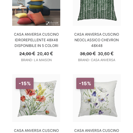
SCEGLI
AGGIUNGI AL CARRELLO
CASA ANVERSA CUSCINO
CASA ANVERSA CUSCINO
IDROREPELLENTE 48X48
NEOCLASSICO CHEVRON
DISPONIBILE IN 5 COLORI
48X48
Il
Il
Il
Il
€
€
€
€
24,00
20,40
36,00
30,60
prezzo
prezzo
prezzo
prezzo
BRAND: LA MAISON
BRAND: CASA ANVERSA
originale
attuale
originale
attuale
era:
è:
era:
è:
24,00 €.
20,40 €.
36,00 €.
30,60 €.
-15%
-15%
AGGIUNGI AL CARRELLO
AGGIUNGI AL CARRELLO
CASA ANVERSA CUSCINO
CASA ANVERSA CUSCINO