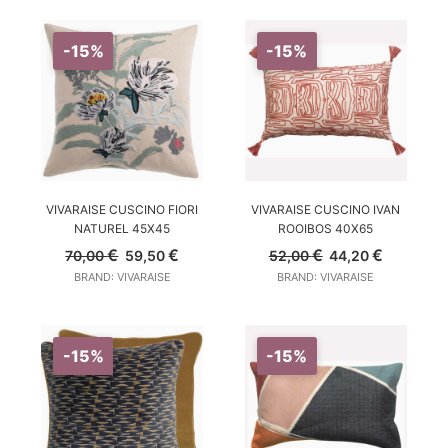
46,00 €.
39,10 €.
32,00 €.
27,20 €.
-15%
-15%
AGGIUNGI AL CARRELLO
AGGIUNGI AL CARRELLO
VIVARAISE CUSCINO FIORI
VIVARAISE CUSCINO IVAN
NATUREL 45X45
ROOIBOS 40X65
Il
Il
Il
Il
€
€
€
€
70,00
59,50
52,00
44,20
prezzo
prezzo
prezzo
prezzo
BRAND: VIVARAISE
BRAND: VIVARAISE
originale
attuale
originale
attuale
era:
è:
era:
è:
70,00 €.
59,50 €.
52,00 €.
44,20 €.
-15%
-15%