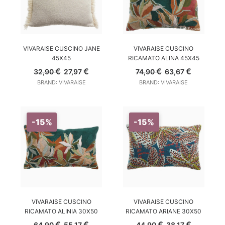
AGGIUNGI AL CARRELLO
AGGIUNGI AL CARRELLO
VIVARAISE CUSCINO JANE
VIVARAISE CUSCINO
45X45
RICAMATO ALINA 45X45
Il
Il
Il
Il
€
€
€
€
32,90
27,97
74,90
63,67
prezzo
prezzo
prezzo
prezzo
BRAND: VIVARAISE
BRAND: VIVARAISE
originale
attuale
originale
attuale
era:
è:
era:
è:
32,90 €.
27,97 €.
74,90 €.
63,67 €.
-15%
-15%
AGGIUNGI AL CARRELLO
AGGIUNGI AL CARRELLO
VIVARAISE CUSCINO
VIVARAISE CUSCINO
RICAMATO ALINIA 30X50
RICAMATO ARIANE 30X50
Il
Il
Il
Il
€
€
€
€
64,90
55,17
44,90
38,17