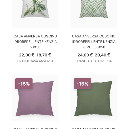
AGGIUNGI AL CARRELLO
AGGIUNGI AL CARRELLO
CASA ANVERSA CUSCINO
CASA ANVERSA CUSCINO
IDROREPELLENTE KENZIA
IDROREPELLENTE KENZIA
50X50
VERDE 50X50
Il
Il
Il
Il
€
€
€
€
22,00
18,70
24,00
20,40
prezzo
prezzo
prezzo
prezzo
BRAND: CASA ANVERSA
BRAND: CASA ANVERSA
originale
attuale
originale
attuale
era:
è:
era:
è:
22,00 €.
18,70 €.
24,00 €.
20,40 €.
-15%
-15%
AGGIUNGI AL CARRELLO
AGGIUNGI AL CARRELLO