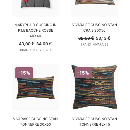
AGGIUNGI AL CARRELLO
AGGIUNGI AL CARRELLO
MARYPLAID CUSCINO IN
VIVARAISE CUSCINO STAN
PILE BACCHE ROSSE
CRAIE 30X50
40X40
Il
Il
€
€
62,50
53,13
prezzo
prezzo
Il
Il
€
€
40,00
34,00
BRAND: VIVARAISE
originale
attuale
prezzo
prezzo
BRAND: MARYPLAID
era:
è:
originale
attuale
62,50 €.
53,13 €.
era:
è:
40,00 €.
34,00 €.
-15%
-15%
AGGIUNGI AL CARRELLO
AGGIUNGI AL CARRELLO
VIVARAISE CUSCINO STAN
VIVARAISE CUSCINO STAN
TONNERRE 30X50
TONNERRE 45X45