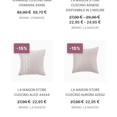
LA MAISON STORE
VIVARAISE CUSCINO NAIA
CUSCINO AGNESE
VIVARAISE 45X65
DISPONIBILE IN 2 MISURE
Il
Il
€
€
82,00
69,70
prezzo
prezzo
Fascia
€
€
27,00
-
29,00
BRAND: VIVARAISE
originale
attuale
di
Il
Fascia
Il
€
€
22,95
-
24,65
era:
è:
prezzo:
prezzo
di
prezzo
BRAND: LA MAISON
82,00 €.
69,70 €.
da
originale
prezzo:
attuale
27,00 €
era:
da
è:
a
27,00 €
22,95 €
22,95 €
29,00 €
-
a
-
29,00 €Fascia
24,65 €
24,65 €F
-15%
-15%
di
di
prezzo:
prezzo:
da
da
27,00 €
22,95 €
a
a
29,00 €.
24,65 €.
AGGIUNGI AL CARRELLO
AGGIUNGI AL CARRELLO
LA MAISON STORE
LA MAISON STORE
CUSCINO ALICE 44X44
CUSCINO AURORA 42X42
Il
Il
Il
Il
€
€
€
€
27,00
22,95
27,00
22,95
prezzo
prezzo
prezzo
prezzo
BRAND: LA MAISON
BRAND: LA MAISON
originale
attuale
originale
attuale
era:
è:
era:
è: