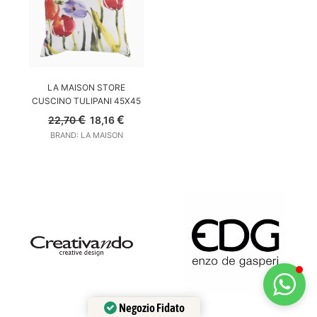
Customer Service
AGGIUNGI AL CARRELLO
LA MAISON STORE
Risponderemo il prima possibile
CUSCINO TULIPANI 45X45
Il
Il
€
€
22,70
18,16
prezzo
prezzo
BRAND: LA MAISON
originale
attuale
era:
è:
22,70 €.
18,16 €.
Negozio Fidato