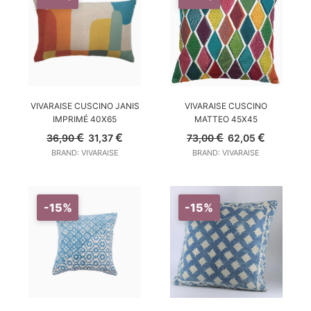
AGGIUNGI AL CARRELLO
AGGIUNGI AL CARRELLO
VIVARAISE CUSCINO JANIS
VIVARAISE CUSCINO
IMPRIMÉ 40X65
MATTEO 45X45
Il
Il
Il
Il
€
€
€
€
36,90
31,37
73,00
62,05
prezzo
prezzo
prezzo
prezzo
BRAND: VIVARAISE
BRAND: VIVARAISE
originale
attuale
originale
attuale
era:
è:
era:
è:
36,90 €.
31,37 €.
73,00 €.
62,05 €.
-15%
-15%