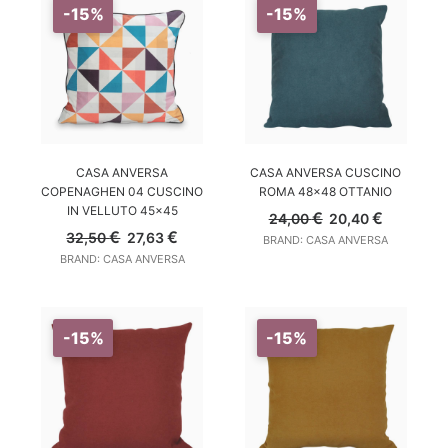
-15%
-15%
AGGIUNGI AL CARRELLO
AGGIUNGI AL CARRELLO
CASA ANVERSA
CASA ANVERSA CUSCINO
COPENAGHEN 04 CUSCINO
ROMA 48×48 OTTANIO
IN VELLUTO 45×45
Il
Il
€
€
24,00
20,40
prezzo
prezzo
Il
Il
€
€
32,50
27,63
BRAND: CASA ANVERSA
originale
attuale
prezzo
prezzo
BRAND: CASA ANVERSA
era:
è:
originale
attuale
24,00 €.
20,40 €.
era:
è:
32,50 €.
27,63 €.
-15%
-15%