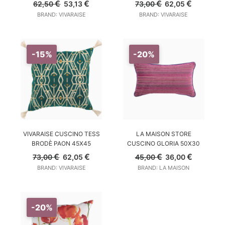
Il
Il
Il
Il
€
€
€
€
62,50
53,13
73,00
62,05
prezzo
prezzo
prezzo
prezzo
BRAND: VIVARAISE
BRAND: VIVARAISE
originale
attuale
originale
attuale
era:
è:
era:
è:
62,50 €.
53,13 €.
73,00 €.
62,05 €.
-15%
-20%
AGGIUNGI AL CARRELLO
AGGIUNGI AL CARRELLO
VIVARAISE CUSCINO TESS
LA MAISON STORE
BRODÈ PAON 45X45
CUSCINO GLORIA 50X30
Il
Il
Il
Il
€
€
€
€
73,00
62,05
45,00
36,00
prezzo
prezzo
prezzo
prezzo
BRAND: VIVARAISE
BRAND: LA MAISON
originale
attuale
originale
attuale
era:
è:
era:
è:
73,00 €.
62,05 €.
45,00 €.
36,00 €.
-20%