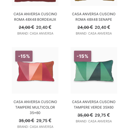
AGGIUNGI AL CARRELLO
AGGIUNGI AL CARRELLO
CASA ANVERSA CUSCINO
CASA ANVERSA CUSCINO
ROMA 48X48 BORDEAUX
ROMA 48X48 SENAPE
Il
Il
Il
Il
€
€
€
€
24,00
20,40
24,00
20,40
prezzo
prezzo
prezzo
prezzo
BRAND: CASA ANVERSA
BRAND: CASA ANVERSA
originale
attuale
originale
attuale
era:
è:
era:
è:
24,00 €.
20,40 €.
24,00 €.
20,40 €.
-15%
-15%
AGGIUNGI AL CARRELLO
AGGIUNGI AL CARRELLO
CASA ANVERSA CUSCINO
CASA ANVERSA CUSCINO
TAMPERE MULTICOLOR
TAMPERE VERDE 35X60
35×60
Il
Il
€
€
35,00
29,75
prezzo
prezzo
Il
Il
€
€
35,00
29,75
BRAND: CASA ANVERSA
originale
attuale
prezzo
prezzo
BRAND: CASA ANVERSA
era:
è:
originale
attuale