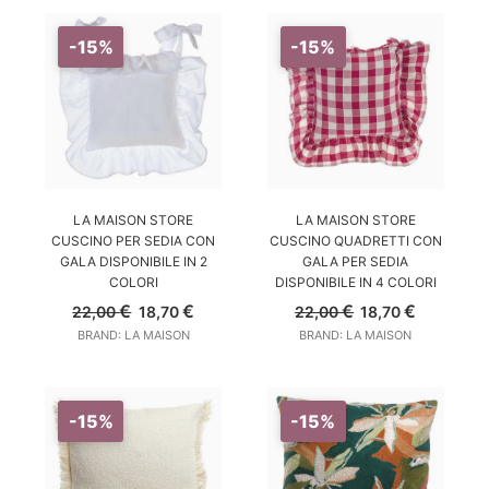
27,00 €.
22,95 €.
25,00 €.
21,25 €.
-15%
-15%
SCEGLI
SCEGLI
LA MAISON STORE
LA MAISON STORE
CUSCINO PER SEDIA CON
CUSCINO QUADRETTI CON
GALA DISPONIBILE IN 2
GALA PER SEDIA
COLORI
DISPONIBILE IN 4 COLORI
Il
Il
Il
Il
€
€
€
€
22,00
18,70
22,00
18,70
prezzo
prezzo
prezzo
prezzo
BRAND: LA MAISON
BRAND: LA MAISON
originale
attuale
originale
attuale
era:
è:
era:
è:
22,00 €.
18,70 €.
22,00 €.
18,70 €.
-15%
-15%