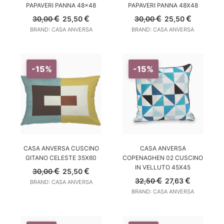
PAPAVERI PANNA 48×48
PAPAVERI PANNA 48X48
Il
Il
Il
Il
€
€
€
€
30,00
25,50
30,00
25,50
prezzo
prezzo
prezzo
prezzo
BRAND: CASA ANVERSA
BRAND: CASA ANVERSA
originale
attuale
originale
attuale
era:
è:
era:
è:
30,00 €.
25,50 €.
30,00 €.
25,50 €.
-15%
-15%
AGGIUNGI AL CARRELLO
AGGIUNGI AL CARRELLO
CASA ANVERSA CUSCINO
CASA ANVERSA
GITANO CELESTE 35X60
COPENAGHEN 02 CUSCINO
IN VELLUTO 45X45
Il
Il
€
€
30,00
25,50
prezzo
prezzo
Il
Il
€
€
32,50
27,63
BRAND: CASA ANVERSA
originale
attuale
prezzo
prezzo
BRAND: CASA ANVERSA
era:
è:
originale
attuale
30,00 €.
25,50 €.
era:
è:
32,50 €.
27,63 €.