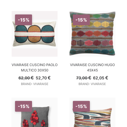
era:
è:
era:
è:
72,00 €.
61,20 €.
73,00 €.
62,05 €.
-15%
-15%
AGGIUNGI AL CARRELLO
AGGIUNGI AL CARRELLO
VIVARAISE CUSCINO PAOLO
VIVARAISE CUSCINO HUGO
MULTICO 30X50
45X45
Il
Il
Il
Il
€
€
€
€
62,00
52,70
73,00
62,05
prezzo
prezzo
prezzo
prezzo
BRAND: VIVARAISE
BRAND: VIVARAISE
originale
attuale
originale
attuale
era:
è:
era:
è:
62,00 €.
52,70 €.
73,00 €.
62,05 €.
-15%
-15%