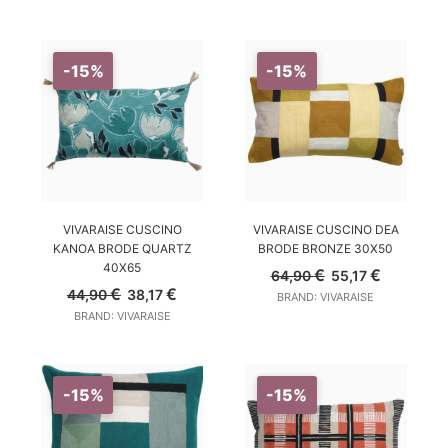
35,00 €.
29,75 €.
era:
è:
35,00 €.
29,75 €.
-15%
-15%
AGGIUNGI AL CARRELLO
AGGIUNGI AL CARRELLO
VIVARAISE CUSCINO
VIVARAISE CUSCINO DEA
KANOA BRODE QUARTZ
BRODE BRONZE 30X50
40X65
Il
Il
€
€
64,90
55,17
prezzo
prezzo
Il
Il
€
€
44,90
38,17
BRAND: VIVARAISE
originale
attuale
prezzo
prezzo
BRAND: VIVARAISE
era:
è:
originale
attuale
64,90 €.
55,17 €.
era:
è:
44,90 €.
38,17 €.
-15%
-15%