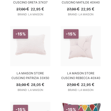
CUSCINO GRETA 37X37
CUSCINO MATILDE 40X40
Il
Il
Il
Il
€
€
€
€
27,00
22,95
27,00
22,95
prezzo
prezzo
prezzo
prezzo
BRAND: LA MAISON
BRAND: LA MAISON
originale
attuale
originale
attuale
era:
è:
era:
è:
27,00 €.
22,95 €.
27,00 €.
22,95 €.
-15%
-15%
AGGIUNGI AL CARRELLO
AGGIUNGI AL CARRELLO
LA MAISON STORE
LA MAISON STORE
CUSCINO PATRIZIA 33X50
CUSCINO REBECCA 40X40
Il
Il
Il
Il
€
€
€
€
33,00
28,05
27,00
22,95
prezzo
prezzo
prezzo
prezzo
BRAND: LA MAISON
BRAND: LA MAISON
originale
attuale
originale
attuale
era:
è:
era:
è:
33,00 €.
28,05 €.
27,00 €.
22,95 €.
-15%
-15%