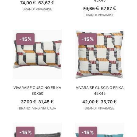
45X45
Il
Il
€
€
74,90
63,67
prezzo
prezzo
Il
Il
€
€
79,85
67,87
BRAND: VIVARAISE
originale
attuale
prezzo
prezzo
BRAND: VIVARAISE
era:
è:
originale
attuale
74,90 €.
63,67 €.
era:
è:
79,85 €.
67,87 €.
-15%
-15%
AGGIUNGI AL CARRELLO
AGGIUNGI AL CARRELLO
VIVARAISE CUSCINO ERIKA
VIVARAISE CUSCINO ERIKA
30X50
45X45
Il
Il
Il
Il
€
€
€
€
37,00
31,45
42,00
35,70
prezzo
prezzo
prezzo
prezzo
BRAND: VIRGINIA CASA
BRAND: VIVARAISE
originale
attuale
originale
attuale
era:
è:
era:
è:
37,00 €.
31,45 €.
42,00 €.
35,70 €.
-15%
-15%