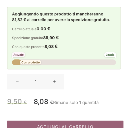
Aggiungendo questo prodotto ti mancheranno
81,82 € al carrello per avere la spedizione gratuita.
€
0,00
Carrello attuale
€
89,90
Spedizione gratuita
€
8,08
Con questo prodotto
Attuale
Gratis
Con prodotto
Rituali
Domestici
Fiore
oro
9,50
8,08
Il
Il
€
€
Rimane solo 1 quantità
Choisya
in
prezzo
prezzo
foam
cm
AGGIUNGI AL CARRELLO