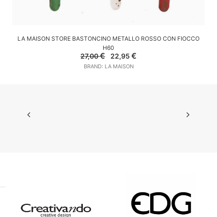
AGGIUNGI AL CARRELLO
LA MAISON STORE BASTONCINO METALLO ROSSO CON FIOCCO
H60
Il
Il
€
€
27,00
22,95
prezzo
prezzo
BRAND: LA MAISON
originale
attuale
era:
è:
27,00 €.
22,95 €.