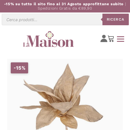
-15% su tutto il sito fino al 31 Agosto approfittane subito
|
Spedizioni Gratis da €89,90
Ricerca
RICERCA
prodotti
-15%