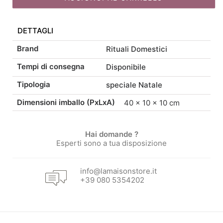
originale
attuale
40
quantità
DETTAGLI
era:
è:
Brand
Rituali Domestici
9,50 €.
8,08 €.
Tempi di consegna
Disponibile
Tipologia
speciale Natale
Dimensioni imballo (PxLxA)
40 × 10 × 10 cm
Hai domande ?
Esperti sono a tua disposizione
info@lamaisonstore.it
+39 080 5354202