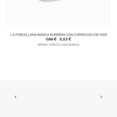
AGGIUNGI AL CARRELLO
LA PORCELLANA BIANCA BURRIERA CON COPERCHIO CM 10X9
Il
Il
€
€
7,80
6,63
prezzo
prezzo
BRAND: PORCELLANA BIANCA
originale
attuale
era:
è:
7,80 €.
6,63 €.