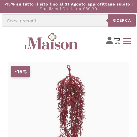
-15% su tutto il sito fino al 31 Agosto approfittane subito
|
Spedizioni Gratis da €89,90
Ricerca
RICERCA
prodotti
-15%