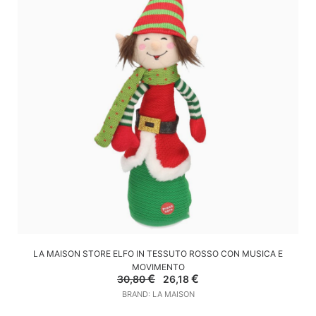
AGGIUNGI AL CARRELLO
LA MAISON STORE ELFO IN TESSUTO ROSSO CON MUSICA E
MOVIMENTO
Il
Il
€
€
30,80
26,18
prezzo
prezzo
BRAND: LA MAISON
originale
attuale
era:
è: