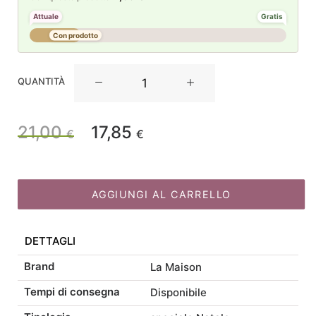
Attuale
Gratis
Con prodotto
La
QUANTITÀ
Maison
Store
Festone
21,00
17,85
Il
Il
€
€
Rosso
cm
prezzo
prezzo
81
quantità
AGGIUNGI AL CARRELLO
originale
attuale
DETTAGLI
era:
è:
Brand
La Maison
21,00 €.
17,85 €.
Tempi di consegna
Disponibile