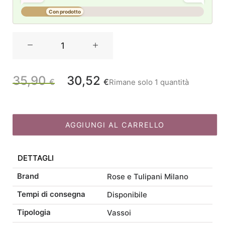
Con prodotto
Rose
e
Tulipani
Olyvia
35,90
30,52
Il
Il
€
€
Rimane solo 1 quantità
Vassoio
ovale
prezzo
prezzo
45x30
quantità
AGGIUNGI AL CARRELLO
originale
attuale
DETTAGLI
era:
è:
Brand
Rose e Tulipani Milano
35,90 €.
30,52 €.
Tempi di consegna
Disponibile
Tipologia
Vassoi