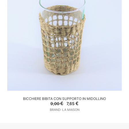
AGGIUNGI AL CARRELLO
BICCHIERE BIBITA CON SUPPORTO IN MIDOLLINO
Il
Il
€
€
9,00
7,65
prezzo
prezzo
BRAND: LA MAISON
originale
attuale
era:
è:
9,00 €.
7,65 €.