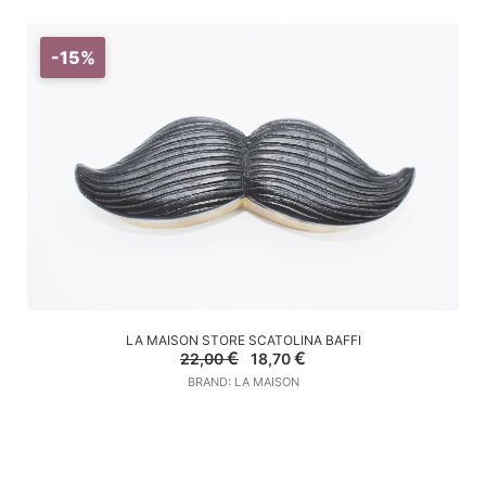
-15%
AGGIUNGI AL CARRELLO
LA MAISON STORE SCATOLINA BAFFI
Il
Il
€
€
22,00
18,70
prezzo
prezzo
BRAND: LA MAISON
originale
attuale
era:
è:
22,00 €.
18,70 €.