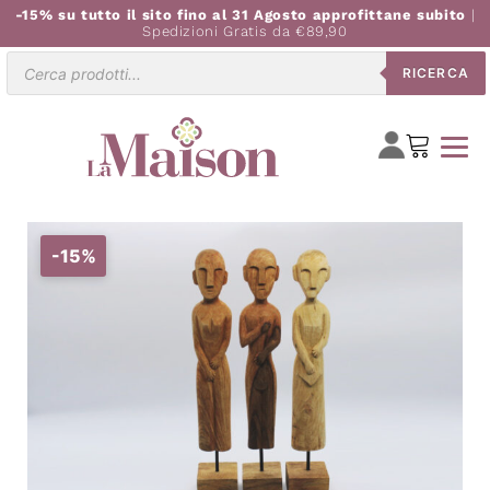
-15% su tutto il sito fino al 31 Agosto approfittane subito
|
Spedizioni Gratis da €89,90
Ricerca
RICERCA
prodotti
-15%