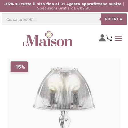
-15% su tutto il sito fino al 31 Agosto approfittane subito
|
Spedizioni Gratis da €89,90
Ricerca
RICERCA
prodotti
-15%