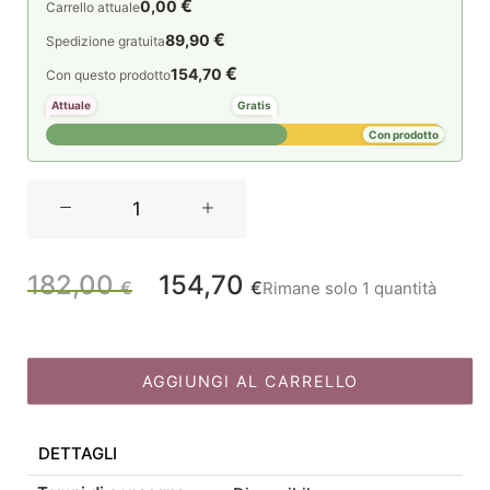
€
0,00
Carrello attuale
€
89,90
Spedizione gratuita
€
154,70
Con questo prodotto
Attuale
Gratis
Con prodotto
Vesta
Home
lampada
da
182,00
154,70
Il
Il
€
€
Rimane solo 1 quantità
tavolo
Lady
prezzo
prezzo
H
cm50
AGGIUNGI AL CARRELLO
originale
attuale
quantità
DETTAGLI
era:
è: