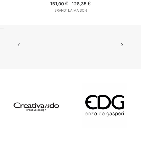
Il
Il
€
€
151,00
128,35
prezzo
prezzo
BRAND: LA MAISON
originale
attuale
era:
è:
151,00 €.
128,35 €.